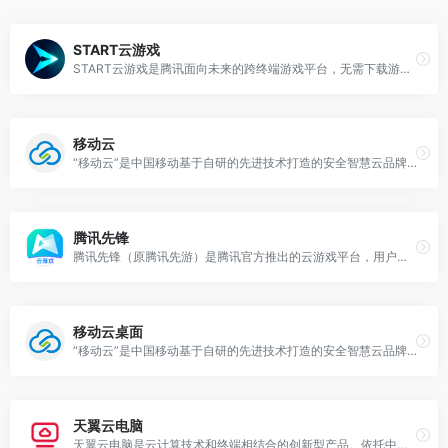
START云游戏
START云游戏是腾讯面向未来的跨终端游戏平台，无需下载游戏，众多热门网游和单机一网打尽。现已支持网页版一键启动，点击立玩命运方舟、英雄联盟、DNF、原神、崩铁、逆战、NBA2K等精品端游，数据互通，官方背书，账号安全有保障。
移动云
“移动云”是中国移动基于自研的先进技术打造的安全智慧云品牌，充分发挥“央企保障、安全智慧、算网一体、属地服务”优势，为客户提供行业领先的云计算、大数据、人工智能等产品和专业服务，上线自研产品超230款，属地机构覆盖全国31省，提供7*24小时服务。
腾讯先锋
腾讯先锋（原腾讯先游）是腾讯官方推出的云游戏平台，用户无需下载游戏，就能畅玩各类游戏大作。
移动云桌面
“移动云”是中国移动基于自研的先进技术打造的安全智慧云品牌，充分发挥“央企保障、安全智慧、算网一体、属地服务”优势，为客户提供行业领先的云计算、大数据、人工智能等产品和专业服务，上线自研产品超230款，属地机构覆盖全国31省，提供7*24小时服务。
天翼云电脑
天翼云电脑是云计算技术和终端相结合的创新型产品。依托中国电信优质云网资源，结合自主研发的CLINK数据安全传输协议，具备多重数据安全防护机制，实现安全高效的云电脑使用体验。即开即用，便捷访问，适配多种终端类型。