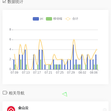
数据统计
相关导航
金山云