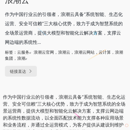
作为中国行业云的引领者，浪潮云具备“系统智能、生态化
运营、安全可信赖”三大核心优势，致力于成为智慧系统的
全场景运营商，提供大模型和智能化云解决方案，支撑云
网边端的系统性...
标签：
云服务
浪潮云官网，浪潮云，浪潮云网站，云计算，浪潮
集团，浪潮
链接直达
作为中国行业云的引领者，浪潮云具备“系统智能、生态化运
营、安全可信赖”三大核心优势，致力于成为智慧系统的全场
景运营商，提供大模型和智能化云解决方案，支撑云网边端
的系统性数据流动，以全面匹配技术能力支撑各种应用场景
和业务流程，并通过全运营模式，为客户提供从建设到维护