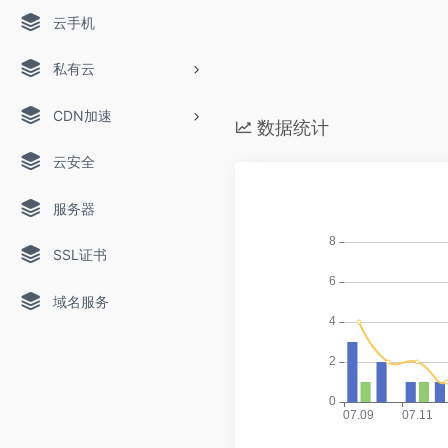
云手机
私有云
CDN加速
数据统计
云安全
服务器
SSL证书
域名服务