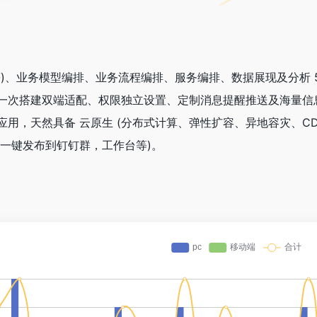
等)、业务模型编排、业务流程编排、服务编排、数据展现及分析 
一次搭建双端适配、权限独立设置、定制消息提醒推送及海量信
用，天然具备 云原生 (分布式计算、弹性扩容、异地容灾、CDN
以一键发布到钉钉群，工作台等)。