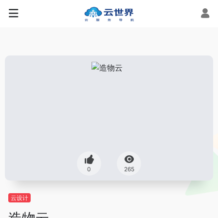
0
265
云设计
造物云