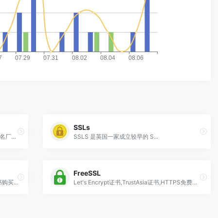
SSLs
专业https安全服务商! JoySSL携手全球知名厂商，提供SSL证书申请、https证书购买、数字证书加密安装等服务。实现SSL品牌自主，https安全可信且完美兼容。官方电话：400-000-6881
SSLS 是英国一家成立较早的 S...
FreeSSL
51SSL一站式证书管理平台，提供SSL证书购买，申请，在线支付，审核下发，部署管理，以及OV SSL证书，EV SSL证书，代码签名证书等的购买服务
Let's Encrypt证书,TrustAsia证书,HTTPS免费证书,SSL免费证书,服务器证书,Free SSL,Free HTTPS,.app 域名,.app免费证书