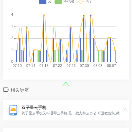
相关导航
双子星云手机
双子星云手机又叫唔即云手机,是一款支持云办公,可远程控制,微信双开的多开助手打卡神器,具有模拟手机功能的手机模拟器,数据云安全,智能适配全部系统终端的虚拟手机;