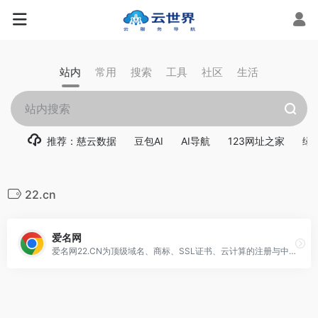
站内
常用
搜索
工具
社区
生活
推荐：慈云数据
豆包AI
AI导航
123网址之家
绿
22.cn
爱名网
爱名网22.CN为顶级域名、商标、SSL证书、云计算的注册与中介交易服务提供商，提供域名注册、商标查询、https申请；商标域名中介交易与拍卖、云主机与SSL服务器证书申请的企业互联网+云计算服务门户。爱名网,22,22.cn