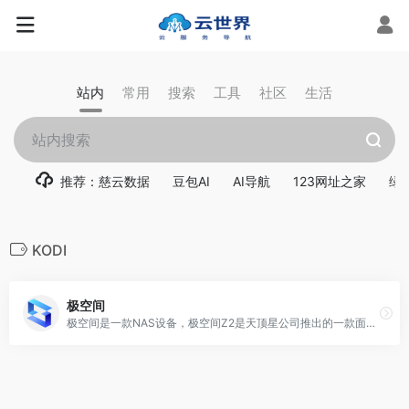
站内
常用
搜索
工具
社区
生活
推荐：慈云数据
豆包AI
AI导航
123网址之家
绿
KODI
极空间
极空间是一款NAS设备，极空间Z2是天顶星公司推出的一款面向个人和家庭的私有云产品。服务涵盖相册备份、文件备份、资源下载、文件管理、影视剧下载、极影视影视削刮器、音乐播放、视频播放、网盘备份等。极空间是移动硬盘、磁盘阵列等其他存储设备的替代者。