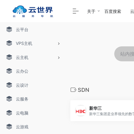
关于
百度搜索
云平台
VPS主机
云主机
云办公
云设计
SDN
云服务
新华三
云电脑
云游戏