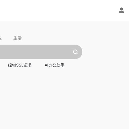
区
生活
绿锁SSL证书
AI办公助手