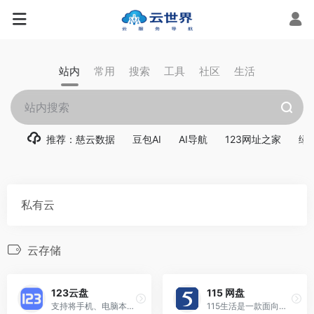
站内
常用
搜索
工具
社区
生活
推荐：慈云数据
豆包AI
AI导航
123网址之家
绿
私有云
云存储
123云盘
115 网盘
支持将手机、电脑本地的文件...
115生活是一款面向个人用户的...