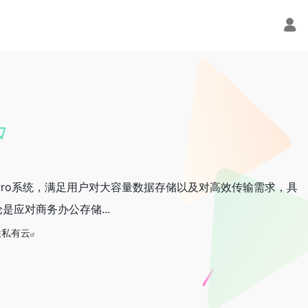
Pro系统，满足用户对大容量数据存储以及对高效传输需求，具
应对商务办公存储...
联私有云