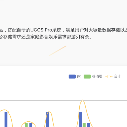
品，搭配自研的UGOS Pro系统，满足用户对大容量数据存储
公存储需求还是家庭影音娱乐需求都游刃有余。