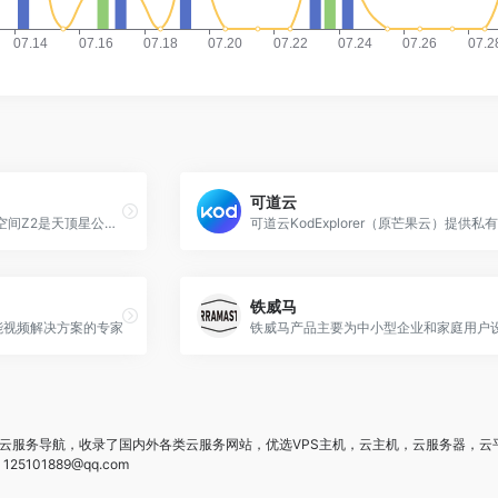
可道云
极空间是一款NAS设备，极空间Z2是天顶星公司推出的一款面向个人和家庭的私有云产品。服务涵盖相册备份、文件备份、资源下载、文件管理、影视剧下载、极影视影视削刮器、音乐播放、视频播放、网盘备份等。极空间是移动硬盘、磁盘阵列等其他存储设备的替代者。
铁威马
和智能视频解决方案的专家
云服务导航，收录了国内外各类云服务网站，优选VPS主机，云主机，云服务器，云
101889@qq.com