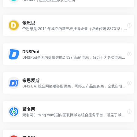
帝恩思
帝恩思是 2012 年成立的新三板挂牌企业（证券代码 837018），致力成为全球知名数字安全综合服务商。帝恩思通过创新技术打造数字资产安全产品、应用安全监测和域名安全服务，保护在线业务免受网络威胁。优势包括数字资产安全服务、应用安全监测服务、域名安全服务，公司服务团队为众多企业提供数字安全解决方案。
DNSPod
DNSPod是国内提供智能DNS产品的网站，致力于为各类网站提供高质量的电信、网通、教育网双线或者三线智能DNS免费解析。目前DNSPod已经是国内最大的免费DNS解析产品提供商
帝恩爱斯
DNS.LA-综合网络服务提供商，网络云产品服务商，全栈自研智能dns云解析产品，完全自主知识产权，涵盖智能DNS解析、SSL证书、域名注册、DNS加速等产品服务，安全、高效、简单易用的网络服务与产品平台。
聚名网
聚名网(juming.com)国内互联网域名综合服务平台，涵盖了域名注册查询、到期域名抢注、域名买卖交易、域名续费管理等多项业务。聚名致力于打造最好的域名交易平台，聚名，让域名创造更多价值！