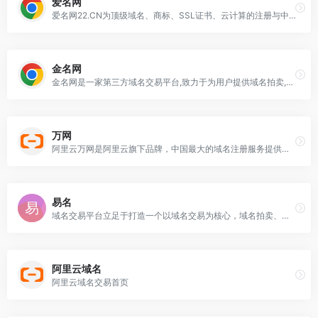
爱名网
爱名网22.CN为顶级域名、商标、SSL证书、云计算的注册与中介交易服务提供商，提供域名注册、商标查询、https申请；商标域名中介交易与拍卖、云主机与SSL服务器证书申请的企业互联网+云计算服务门户。爱名网,22,22.cn
金名网
金名网是一家第三方域名交易平台,致力于为用户提供域名拍卖,域名交易,域名出售,域名中介,域名代购,自定义出售页,域名停放,域名经纪等域名增值服务.
万网
阿里云万网是阿里云旗下品牌，中国最大的域名注册服务提供商，致力于成为全球域名服务引领者，提供域名、建站、备案等上云基础服务，让创业更简单！
易名
域名交易平台立足于打造一个以域名交易为核心，域名拍卖、域名竞价、域名经纪中介交易为主要交易方式的域名买卖平台，并提供域名抢注、域名展示页等辅助工具及应用，并成功为CCTV、苏宁、微软、百度Baidu、新浪SINA、QIHU 360、腾讯QQ等多家企业买回域名。
阿里云域名
阿里云域名交易首页