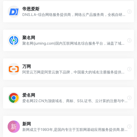
帝恩爱斯
DNS.LA-综合网络服务提供商，网络云产品服务商，全栈自研智能dns云解析产品，完全自主知识产权，涵盖智能DNS解析、SSL证书、域名注册、DNS加速等产品服务，安全、高效、简单易用的网络服务与产品平台。
聚名网
聚名网(juming.com)国内互联网域名综合服务平台，涵盖了域名注册查询、到期域名抢注、域名买卖交易、域名续费管理等多项业务。聚名致力于打造最好的域名交易平台，聚名，让域名创造更多价值！
万网
阿里云万网是阿里云旗下品牌，中国最大的域名注册服务提供商，致力于成为全球域名服务引领者，提供域名、建站、备案等上云基础服务，让创业更简单！
爱名网
爱名网22.CN为顶级域名、商标、SSL证书、云计算的注册与中介交易服务提供商，提供域名注册、商标查询、https申请；商标域名中介交易与拍卖、云主机与SSL服务器证书申请的企业互联网+云计算服务门户。爱名网,22,22.cn
新网
新网成立于1993年,是国内专注于互联网基础应用服务提供商.新网提供云服务器,网站建设,域名注册,域名交易,域名购买续费,虚拟主机,企业邮箱等一系列信息化产品服务