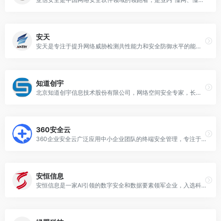
安天
安天是专注于提升网络威胁检测共性能力和安全防御水平的能力型安全厂商。通过20余年自主研发积累，安天强化了面向全体系结构和系统平台所研发的AVL SDK反病毒引擎。安天产品和生态伙伴产品通过嵌入AVL SDK获得病毒和恶意代码检测能力，依托自主研发的澜砥威胁分析大模型，基于引擎共性能力、威胁分析体系、赛博超脑分析平台实现更快速的能力迭代。安天打造了聚焦主机系统和工作负载安全场景的政企安全产品，提升客户的威胁检测、防护、分析、猎杀能力，支撑客户达成敏捷高效的运营闭环。
知道创宇
北京知道创宇信息技术股份有限公司，网络空间安全专家，长期致力于为政府、企业类客户提供完善的云安全解决方案。被评为亚洲20家极具价值企业、中国最酷网络安全公司。
360安全云
360企业安全云广泛应用中小企业团队的终端安全管理，专注于企业级用户的在线安全解决方案，简单高效的后台控制中心与安全功能管理，解决企业对安全统一管理的需求。360企业安全云提供统一终端安全管理、勒索病毒防护、上网行为管理、数据安全管理、软件管理、资产管理等6大核心功能，致力解决企业用户普遍的网络安全问题，助力企业数字化转型，让网络更安全，管理更轻松。
安恒信息
安恒信息是一家AI引领的数字安全和数据要素领军企业，入选科创板创新力30强，以DAS（数据保护和利用、AI、安全服务）为核心战略，以安全AI智能体恒脑3.0驱动，为逾10万家政企单位客户提供安全产品及服务。