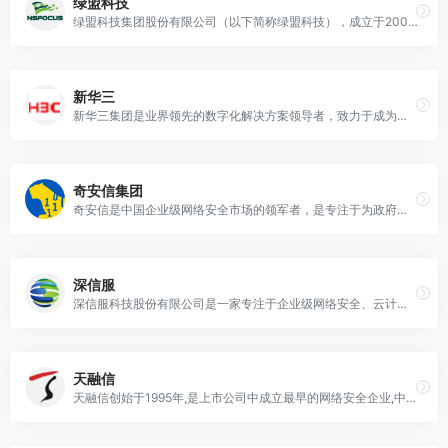
绿盟科技
绿盟科技集团股份有限公司（以下简称绿盟科技），成立于2000年4月，总部位于北京。公司于2014年1月29日在深圳证券交易所创业板上市，证券代码：300369。绿盟科技在国内设有50余个分支机构，为政府、金融、运营商、能源、交通、科教文卫等各大行业用户与各类型企业用户，提供全线网络安全产品、全方位安全解决方案和体系化安全运营服务。
新华三
新华三集团是业界领先的数字化解决方案领导者，致力于成为客户业务创新、数字化转型最可信赖的合作伙伴。主营产品有路由器,大数据,交换机,物联网,云计算,服务器,SDN,NFV,智慧城市,数字经济,数字化转型,数据中心
奇安信集团
奇安信是中国企业级网络安全市场的领军者，是专注于为政府和企业提供新一代网络安全产品和服务的综合型集团公司。公司以“数据驱动安全”为技术思想，创新建立了新一代协同防御体系，全面涵盖大数据安全分析、网关安全、终端安全、网站安全、移动安全、云安全、无线安全、数据安全、代码安全等全领域安全产品及解决方案。
深信服
深信服科技股份有限公司是一家专注于企业级网络安全、云计算与物联网的创新产品和服务供应商，致力于承载各行业用户数字化、智能化转型过程中的基石性工作，从而让每个用户的数智化更简单、更安全。
天融信
天融信创始于1995年,是上市公司中成立最早的网络安全企业,中国第一台商用防火墙的缔造者,已连续25年位居国内防火墙市场占有率第一,面向基础网络/工业互联网/物联网/车联网等全业务场景,融合AI打造出全系列网络安全与智算云产品、服务及综合解决方案体系.第四个“十年”发展期,天融信致力于成为中国领先的网络安全与智算云解决方案提供商.