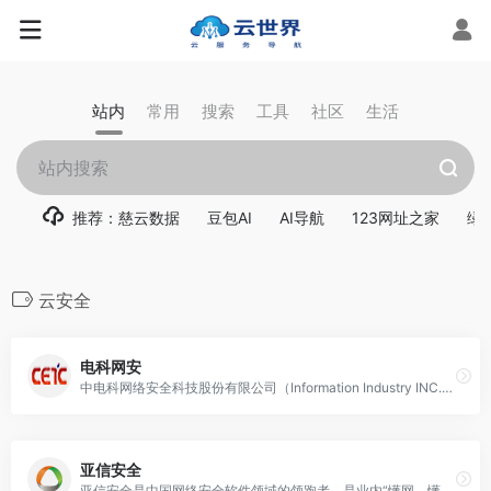
站内
常用
搜索
工具
社区
生活
推荐：慈云数据
豆包AI
AI导航
123网址之家
绿
云安全
电科网安
中电科网络安全科技股份有限公司（Information Industry INC.），1998年成立，国内知名密码产品、网络安全产品、安全运维服务和行业安全解决方案综合提供商，国内最早专业从事网络信息安全的上市企业，首批商密产品研发、生产、销售资质单位。公司拥有从芯片、模块、整机、系统到整体解决方案与安全服务的完整网络信息安全业务体系，横跨网络安全、主机安全、数据安全、应用安全、移动安全等多个领域，面向党政、政法、军队、军工、金融、能源、教育、医疗、通信等各行业用户提供全面的信息安全整体解决方案。
亚信安全
亚信安全是中国网络安全软件领域的领跑者，是业内“懂网、懂云”的网络安全公司。承继亚信30年互联网建设经验，肩负守护互联网之使命，亚信安全于2015年正式启航，目前已成为建设中国网络安全的重要力量。