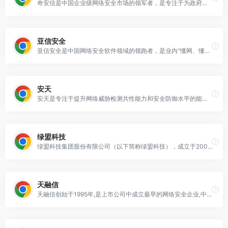
奇安信是中国企业级网络安全市场的领军者，是专注于为政府和企业提供新一代网络安全产品和服务的综合型集团公司。公司以“数据驱动安全”为技术思想，创新建立了新一代协同防御体系，全面涵盖大数据安全分析、网关安全、终端安全、网站安全、移动安全、云安全、无线安全、数据安全、代码安全等全领域安全产品及解决方案。
亚信安全
亚信安全是中国网络安全软件领域的领跑者，是业内“懂网、懂云”的网络安全公司。承继亚信30年互联网建设经验，肩负守护互联网之使命，亚信安全于2015年正式启航，目前已成为建设中国网络安全的重要力量。
安天
安天是专注于提升网络威胁检测共性能力和安全防御水平的能力型安全厂商。通过20余年自主研发积累，安天强化了面向全体系结构和系统平台所研发的AVL SDK反病毒引擎。安天产品和生态伙伴产品通过嵌入AVL SDK获得病毒和恶意代码检测能力，依托自主研发的澜砥威胁分析大模型，基于引擎共性能力、威胁分析体系、赛博超脑分析平台实现更快速的能力迭代。安天打造了聚焦主机系统和工作负载安全场景的政企安全产品，提升客户的威胁检测、防护、分析、猎杀能力，支撑客户达成敏捷高效的运营闭环。
绿盟科技
绿盟科技集团股份有限公司（以下简称绿盟科技），成立于2000年4月，总部位于北京。公司于2014年1月29日在深圳证券交易所创业板上市，证券代码：300369。绿盟科技在国内设有50余个分支机构，为政府、金融、运营商、能源、交通、科教文卫等各大行业用户与各类型企业用户，提供全线网络安全产品、全方位安全解决方案和体系化安全运营服务。
天融信
天融信创始于1995年,是上市公司中成立最早的网络安全企业,中国第一台商用防火墙的缔造者,已连续25年位居国内防火墙市场占有率第一,面向基础网络/工业互联网/物联网/车联网等全业务场景,融合AI打造出全系列网络安全与智算云产品、服务及综合解决方案体系.第四个“十年”发展期,天融信致力于成为中国领先的网络安全与智算云解决方案提供商.