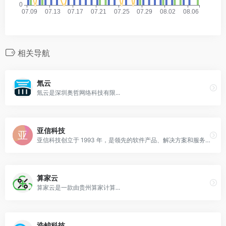
相关导航
氚云
氚云是深圳奥哲网络科技有限...
亚信科技
亚信科技创立于 1993 年，是领先的软件产品、解决方案和服务提供商，领先的数智化全栈能力提供商，拥有丰富的软件产品开发和大型软件工程实施经验。
算家云
算家云是一款由贵州算家计算...
浩鲸科技