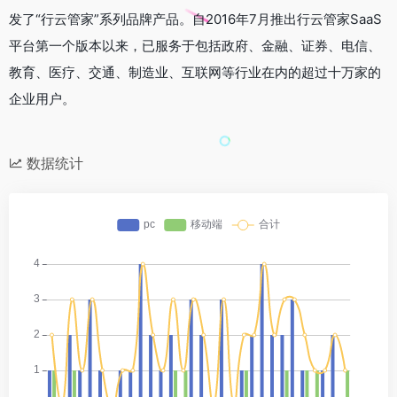
发了“行云管家”系列品牌产品。自2016年7月推出行云管家SaaS
平台第一个版本以来，已服务于包括政府、金融、证券、电信、
教育、医疗、交通、制造业、互联网等行业在内的超过十万家的
企业用户。
数据统计