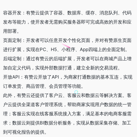
容器开发：有赞云提供了容器、数据库、缓存、消息队列、代码
发布等能力，使开发者无需购买服务器即可完成高效的开发和应
用部署。
页面定制：开发者可以任意开发个性化页面，并对有赞原生页面
进行扩展，实现在PC、H5、小程序、App四端上的全面定制。
后端定制：通过有赞云的后端扩展，开发者可以在商城产品上增
加自定义代码，实现外部数据打通，建立全新的交易流程。
开放API：有赞云开放了API，为商家打通数据的基本互连，实现
订单发货、商品管理、会员管理等功能。
此外，有赞云还提供了客户云、客服云和数据云等解决方案。客
户云提供全渠道客户管理系统，帮助商家实现用户数据的统一管
理；客服云实现在线客服系统接入方案，满足基本的电商客服需
求；数据云则提供BI数据分析服务，实现从数据采集存储、加工
到可视化报告的提供。